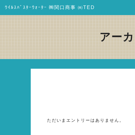
ｳｲﾙｽﾊﾞｽﾀｰｳｫｰﾀｰ ㈱関口商事 ㈱TED
アーカイ
ただいまエントリーはありません。